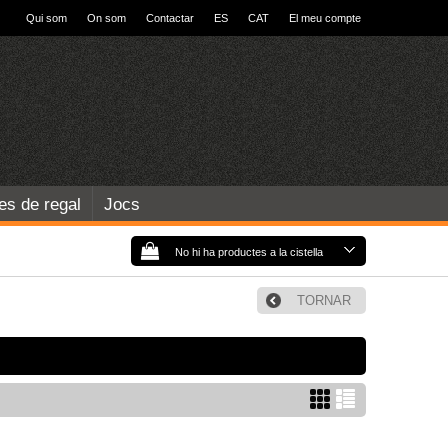
Qui som
On som
Contactar
ES
CAT
El meu compte
les de regal
Jocs
No hi ha productes a la cistella
TORNAR