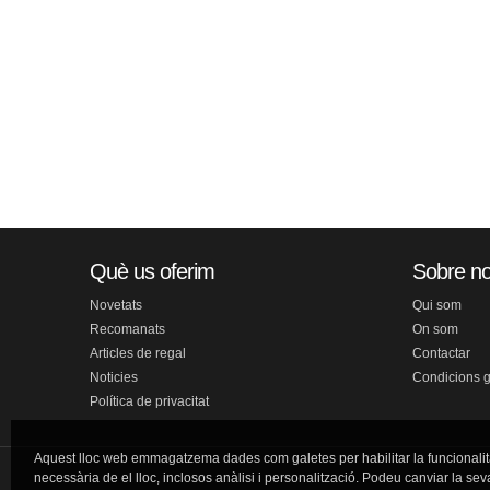
Què us oferim
Sobre no
Novetats
Qui som
Recomanats
On som
Articles de regal
Contactar
Noticies
Condicions 
Política de privacitat
Aquest lloc web emmagatzema dades com galetes per habilitar la funcionalit
necessària de el lloc, inclosos anàlisi i personalització. Podeu canviar la sev