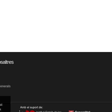
saltres
generals
at
a