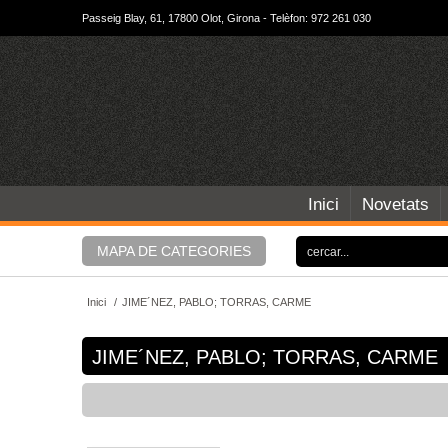
Passeig Blay, 61, 17800 Olot, Girona - Telèfon: 972 261 030
Inici
Novetats
MAPA DE CATEGORIES
Inici
/
JIME´NEZ, PABLO; TORRAS, CARME
JIME´NEZ, PABLO; TORRAS, CARME