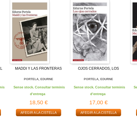
EL
MADDI Y LAS FRONTERAS
OJOS CERRADOS, LOS
PORTELA, EDURNE
PORTELA, EDURNE
nis
Sense stock. Consultar terminis
Sense stock. Consultar terminis
S
d'entrega
d'entrega
18,50 €
17,00 €
AFEGIR A LA CISTELLA
AFEGIR A LA CISTELLA