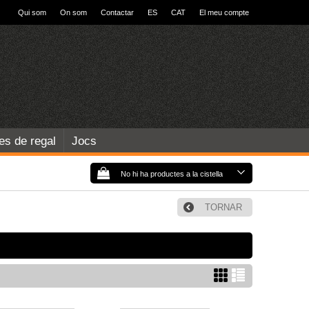
Qui som
On som
Contactar
ES
CAT
El meu compte
les de regal
Jocs
No hi ha productes a la cistella
TORNAR