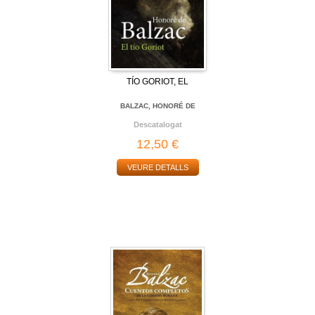
TÍO GORIOT, EL
BALZAC, HONORÉ DE
Descatalogat
12,50 €
VEURE DETALLS