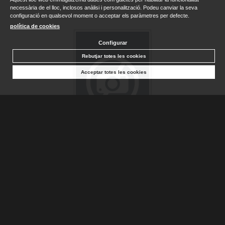
necessària de el lloc, inclosos anàlisi i personalització. Podeu canviar la seva
configuració en qualsevol moment o acceptar els paràmetres per defecte.
política de cookies
Configurar
Rebutjar totes les cookies
Acceptar totes les cookies
ASSUMTE TENEBROS, UN
BALZAC, HONORÉ DE
Sense stock. Consultar terminis d'entrega
18,00 €
AFEGIR A LA CISTELLA