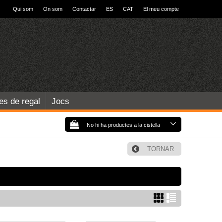
Qui som
On som
Contactar
ES
CAT
El meu compte
les de regal
Jocs
No hi ha productes a la cistella
TORNAR