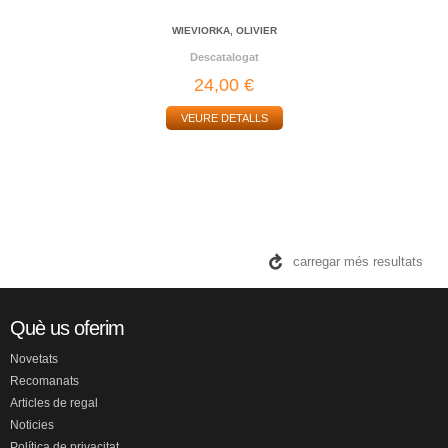
WIEVIORKA, OLIVIER
Descatalogat
24,00 €
VEURE DETALLS
carregar més resultats
Què us oferim
Novetats
Recomanats
Articles de regal
Noticies
Política de privacitat