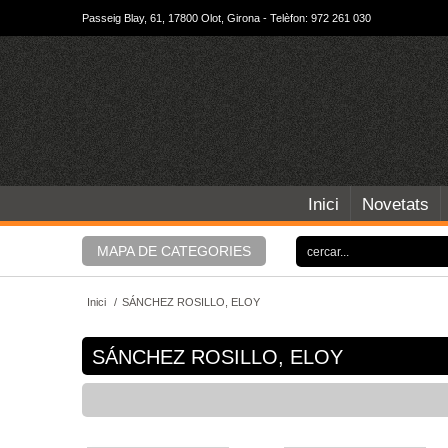
Passeig Blay, 61, 17800 Olot, Girona - Telèfon: 972 261 030
Inici
Novetats
MAPA DE CATEGORIES
Inici
/
SÁNCHEZ ROSILLO, ELOY
SÁNCHEZ ROSILLO, ELOY