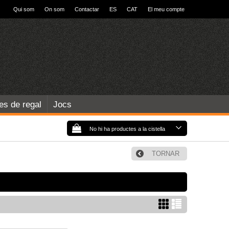
Qui som
On som
Contactar
ES
CAT
El meu compte
les de regal
Jocs
No hi ha productes a la cistella
TORNAR