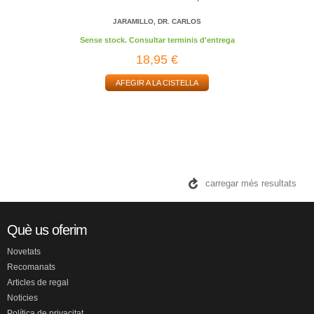
JARAMILLO, DR. CARLOS
Sense stock. Consultar terminis d'entrega
18,95 €
AFEGIR A LA CISTELLA
carregar més resultats
Què us oferim
Novetats
Recomanats
Articles de regal
Noticies
Política de privacitat