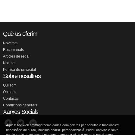
Què us oferim
Novetats
Recomanats
Articles de regal
Noticies
Política de privacitat
Sobre nosaltres
Qui som
On som
Contactar
Condicions generals
Xarxes Socials
Aquest lloc web emmagatzema dades com galetes per habilitar la funcionalitat
necessària de el lloc, inclosos anàlisi i personalització. Podeu canviar la seva
configuració en qualsevol moment o acceptar els paràmetres per defecte.