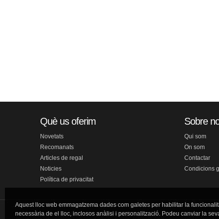
Què us oferim
Sobre no
Novetats
Qui som
Recomanats
On som
Articles de regal
Contactar
Noticies
Condicions 
Política de privacitat
Aquest lloc web emmagatzema dades com galetes per habilitar la funcionalit
necessària de el lloc, inclosos anàlisi i personalització. Podeu canviar la sev