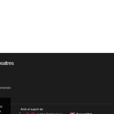
saltres
generals
at
a