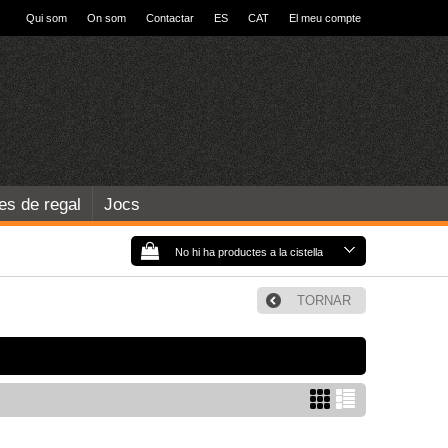
Qui som
On som
Contactar
ES
CAT
El meu compte
les de regal
Jocs
No hi ha productes a la cistella
TORNAR