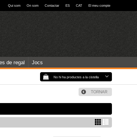
Qui som
On som
Contactar
ES
CAT
El meu compte
les de regal
Jocs
No hi ha productes a la cistella
TORNAR