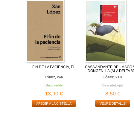
FIN DE LA PACIENCIA, EL
CASA ANDANTE DEL MAGO 
DONGEN, LA (ALA DELTA 83
LÓPEZ, XAN
LÓPEZ, XAN
Disponible
Descatalogat
13,90 €
8,50 €
AFEGIR A LA CISTELLA
VEURE DETALLS