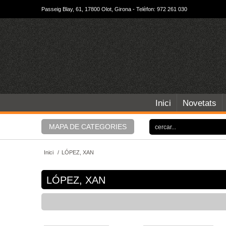
Passeig Blay, 61, 17800 Olot, Girona - Telèfon: 972 261 030
Inici
Novetats
MAPA DE CATEGORIES
Inici
/
LÓPEZ, XAN
LÓPEZ, XAN