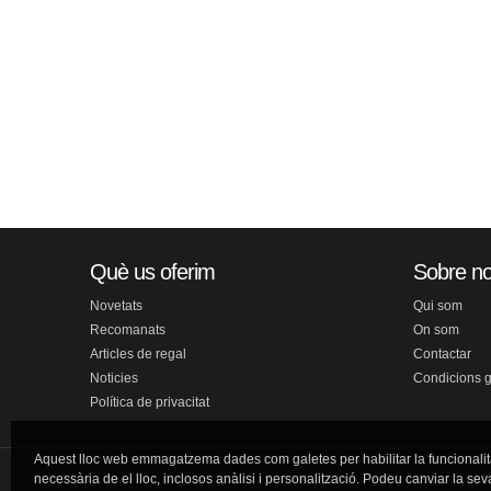
Què us oferim
Sobre no
Novetats
Qui som
Recomanats
On som
Articles de regal
Contactar
Noticies
Condicions 
Política de privacitat
Aquest lloc web emmagatzema dades com galetes per habilitar la funcionalit
necessària de el lloc, inclosos anàlisi i personalització. Podeu canviar la sev