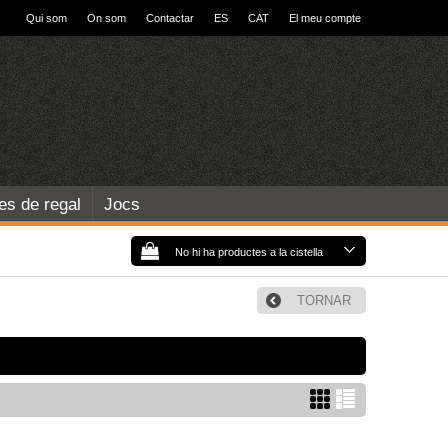
Qui som
On som
Contactar
ES
CAT
El meu compte
les de regal
Jocs
No hi ha productes a la cistella
TORNAR