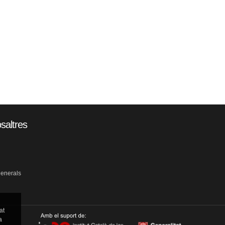
saltres
generals
at
a