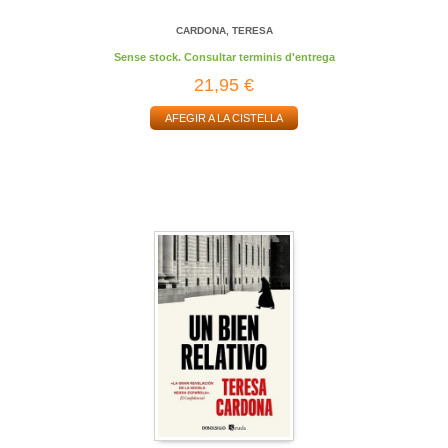
CARDONA, TERESA
Sense stock. Consultar terminis d'entrega
21,95 €
AFEGIR A LA CISTELLA