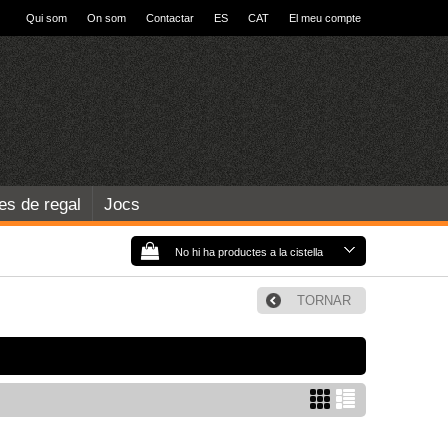
Qui som
On som
Contactar
ES
CAT
El meu compte
les de regal
Jocs
No hi ha productes a la cistella
TORNAR