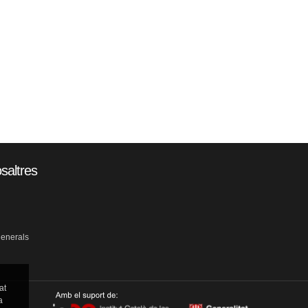
saltres
generals
at
a