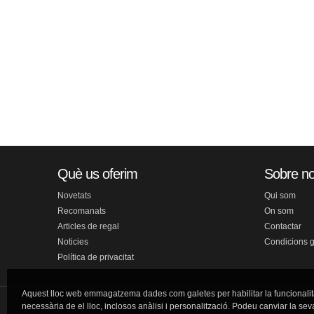
Què us oferim
Sobre no
Novetats
Qui som
Recomanats
On som
Articles de regal
Contactar
Noticies
Condicions 
Política de privacitat
Aquest lloc web emmagatzema dades com galetes per habilitar la funcionalit
necessària de el lloc, inclosos anàlisi i personalització. Podeu canviar la sev