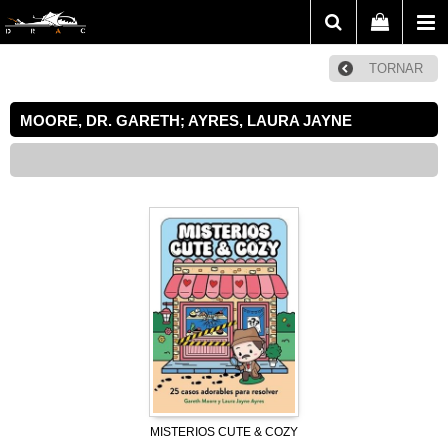
TORNAR
MOORE, DR. GARETH; AYRES, LAURA JAYNE
MISTERIOS CUTE & COZY