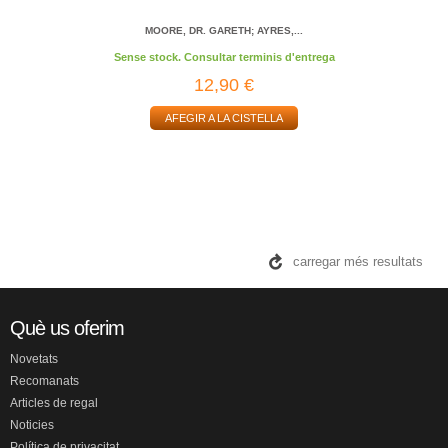
MOORE, DR. GARETH; AYRES,...
Sense stock. Consultar terminis d'entrega
12,90 €
AFEGIR A LA CISTELLA
carregar més resultats
Què us oferim
Novetats
Recomanats
Articles de regal
Noticies
Política de privacitat