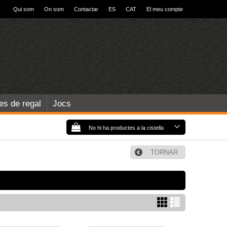
Qui som
On som
Contactar
ES
CAT
El meu compte
les de regal
Jocs
No hi ha productes a la cistella
TORNAR