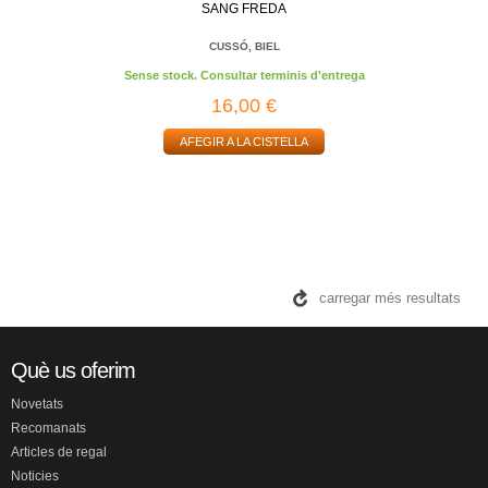
SANG FREDA
CUSSÓ, BIEL
Sense stock. Consultar terminis d'entrega
16,00 €
AFEGIR A LA CISTELLA
carregar més resultats
Què us oferim
Novetats
Recomanats
Articles de regal
Noticies