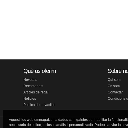
Què us oferim
Sobre no
Novetats
Qui som
Recomanats
On som
Articles de regal
Contactar
Noticies
Condicions 
Política de privacitat
Aquest lloc web emmagatzema dades com galetes per habilitar la funcionalit
necessària de el lloc, inclosos anàlisi i personalització. Podeu canviar la sev