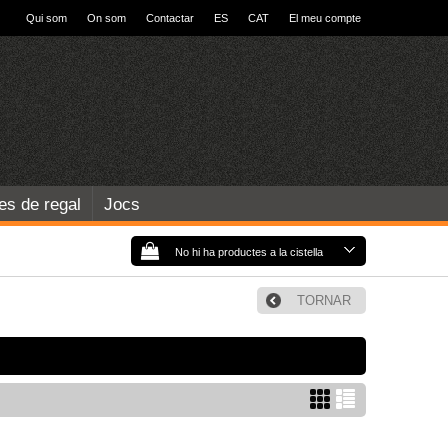
Qui som
On som
Contactar
ES
CAT
El meu compte
les de regal
Jocs
No hi ha productes a la cistella
TORNAR