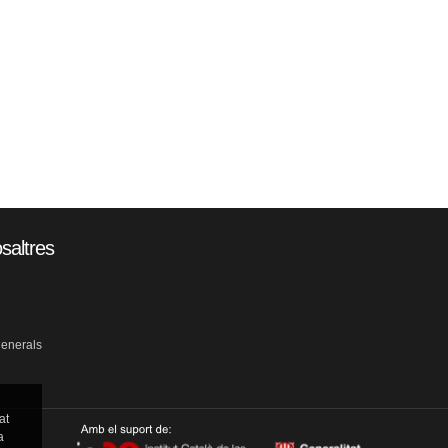
saltres
generals
at
a