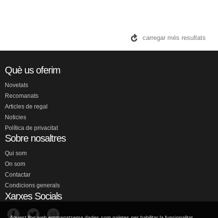
REINO LEJANO, UN
SAN SEBASTIAN, ISABEL
Consultar disponibilitat
12,95 €
VEURE DETALLS
Aquest lloc web emmagatzema dades com galetes per habilitar la funcionalitat