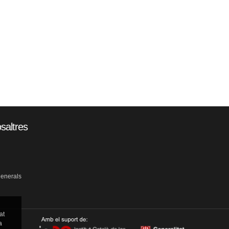
saltres
generals
at
a