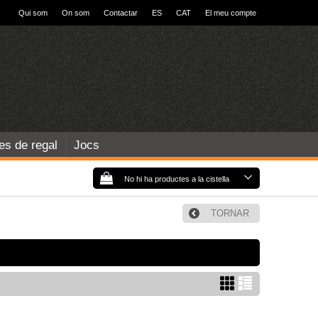
Qui som
On som
Contactar
ES
CAT
El meu compte
les de regal
Jocs
No hi ha productes a la cistella
TORNAR