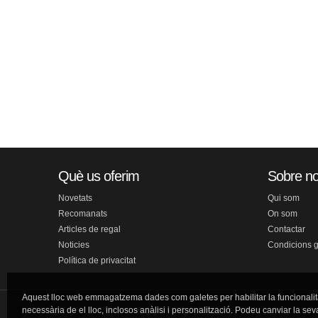
Què us oferim
Sobre no
Novetats
Qui som
Recomanats
On som
Articles de regal
Contactar
Noticies
Condicions 
Política de privacitat
Aquest lloc web emmagatzema dades com galetes per habilitar la funcionalit
necessària de el lloc, inclosos anàlisi i personalització. Podeu canviar la sev