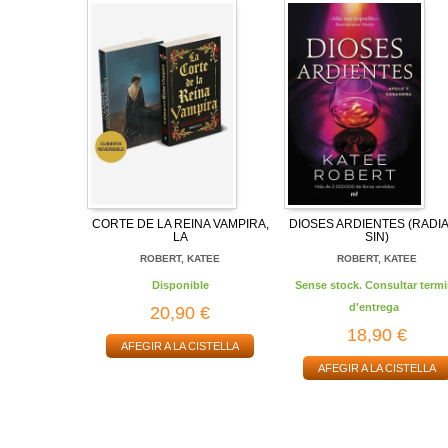
CORTE DE LA REINA VAMPIRA,
DIOSES ARDIENTES (RADI
LA
SIN)
ROBERT, KATEE
ROBERT, KATEE
Disponible
Sense stock. Consultar termi
d'entrega
20,90 €
18,90 €
AFEGIR A LA CISTELLA
AFEGIR A LA CISTELLA