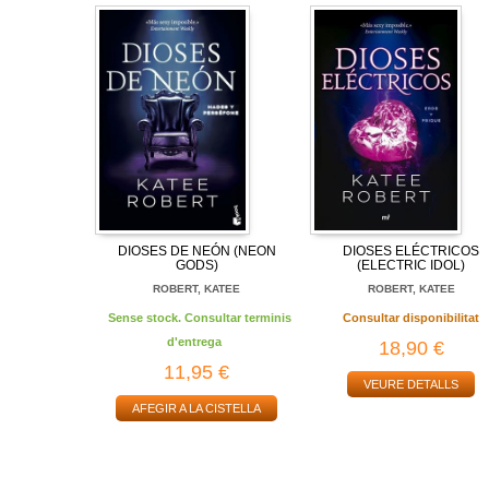
DIOSES DE NEÓN (NEON
DIOSES ELÉCTRICOS
GODS)
(ELECTRIC IDOL)
ROBERT, KATEE
ROBERT, KATEE
Sense stock. Consultar terminis
Consultar disponibilitat
d'entrega
18,90 €
11,95 €
VEURE DETALLS
AFEGIR A LA CISTELLA