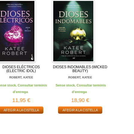
DIOSES ELÉCTRICOS
DIOSES INDOMABLES (WICKED
(ELECTRIC IDOL)
BEAUTY)
ROBERT, KATEE
ROBERT, KATEE
ense stock. Consultar terminis
Sense stock. Consultar terminis
d'entrega
d'entrega
11,95 €
18,90 €
AFEGIR A LA CISTELLA
AFEGIR A LA CISTELLA