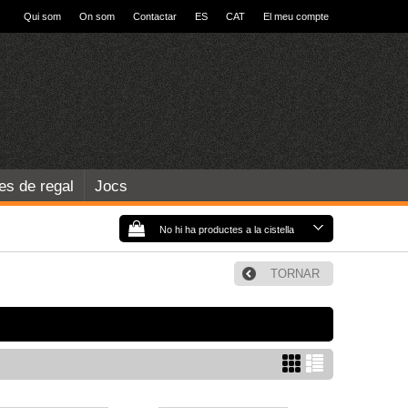
Qui som
On som
Contactar
ES
CAT
El meu compte
les de regal
Jocs
No hi ha productes a la cistella
TORNAR