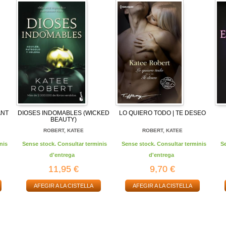
ANT
DIOSES INDOMABLES (WICKED
LO QUIERO TODO | TE DESEO
BEAUTY)
ROBERT, KATEE
ROBERT, KATEE
nis
Sense stock. Consultar terminis
Sense stock. Consultar terminis
S
d'entrega
d'entrega
11,95 €
9,70 €
AFEGIR A LA CISTELLA
AFEGIR A LA CISTELLA