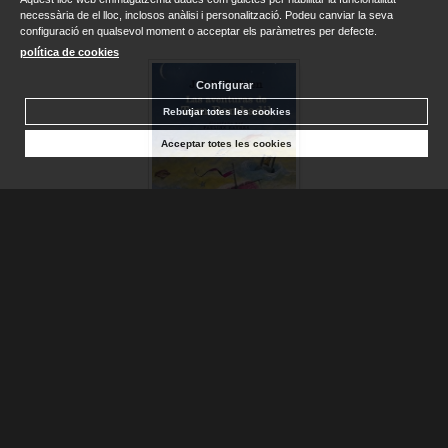
necessària de el lloc, inclosos anàlisi i personalització. Podeu canviar la seva
configuració en qualsevol moment o acceptar els paràmetres per defecte.
política de cookies
Configurar
Rebutjar totes les cookies
Acceptar totes les cookies
LAS AVENTURAS DE TOM BOMBADIL
TOLKIEN, J. R. R.
Sense stock. Consultar terminis d'entrega
19,95 €
AFEGIR A LA CISTELLA