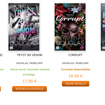
E)
TRYST SIX VENOM
CORRUPT
DOUGLAS, PENELOPE
DOUGLAS, PENELOPE
nis
Sense stock. Consultar terminis
Consultar disponibilitat
d'entrega
18,95 €
17,95 €
VEURE DETALLS
AFEGIR A LA CISTELLA