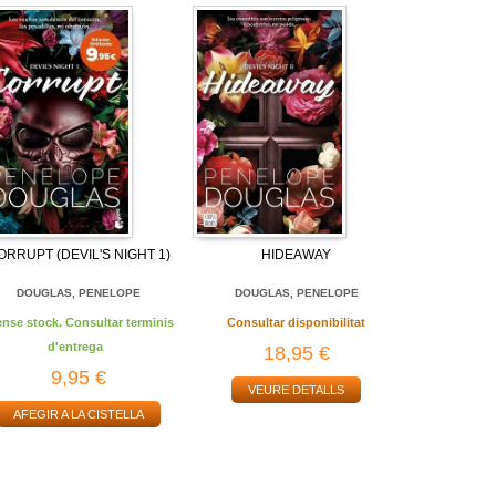
ORRUPT (DEVIL'S NIGHT 1)
HIDEAWAY
DOUGLAS, PENELOPE
DOUGLAS, PENELOPE
ense stock. Consultar terminis
Consultar disponibilitat
d'entrega
18,95 €
9,95 €
VEURE DETALLS
AFEGIR A LA CISTELLA