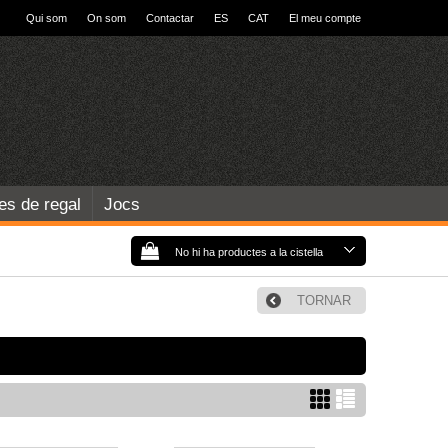
Qui som
On som
Contactar
ES
CAT
El meu compte
les de regal
Jocs
No hi ha productes a la cistella
TORNAR