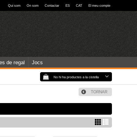
Qui som
On som
Contactar
ES
CAT
El meu compte
les de regal
Jocs
No hi ha productes a la cistella
TORNAR