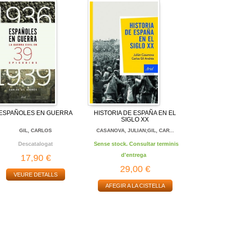
ESPAÑOLES EN GUERRA
HISTORIA DE ESPAÑA EN EL
SIGLO XX
GIL, CARLOS
CASANOVA, JULIAN;GIL, CAR...
Descatalogat
Sense stock. Consultar terminis
d'entrega
17,90 €
29,00 €
VEURE DETALLS
AFEGIR A LA CISTELLA