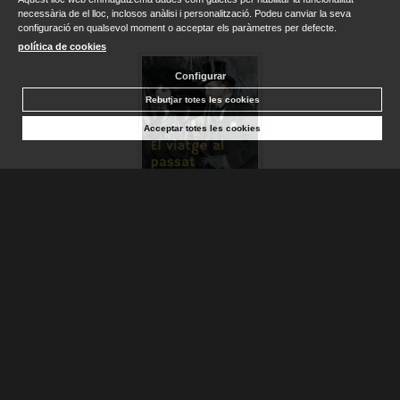
necessària de el lloc, inclosos anàlisi i personalització. Podeu canviar la seva
configuració en qualsevol moment o acceptar els paràmetres per defecte.
política de cookies
Configurar
Rebutjar totes les cookies
Acceptar totes les cookies
VIATGE AL PASSAT, EL
ZWEIG, STEFAN
Sense stock. Consultar terminis d'entrega
15,00 €
AFEGIR A LA CISTELLA