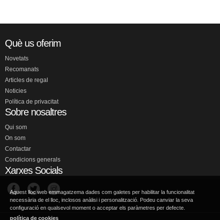
Què us oferim
Novetats
Recomanats
Articles de regal
Noticies
Política de privacitat
Sobre nosaltres
Qui som
On som
Contactar
Condicions generals
Xarxes Socials
Aquest lloc web emmagatzema dades com galetes per habilitar la funcionalitat
necessària de el lloc, inclosos anàlisi i personalització. Podeu canviar la seva
configuració en qualsevol moment o acceptar els paràmetres per defecte.
política de cookies