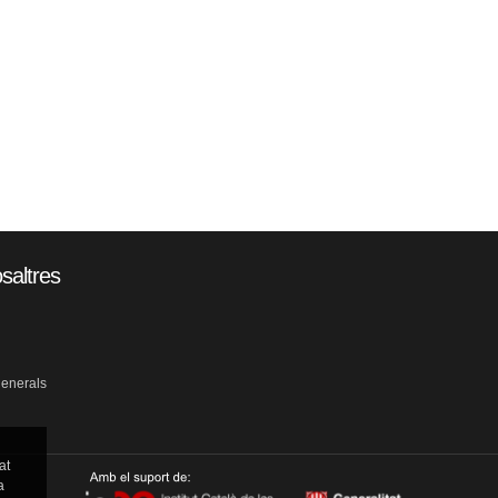
saltres
generals
at
a