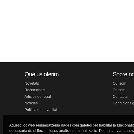
Què us oferim
Sobre no
Novetats
Qui som
Recomanats
On som
Articles de regal
Contactar
Noticies
Condicions 
Política de privacitat
Aquest lloc web emmagatzema dades com galetes per habilitar la funcionalit
necessària de el lloc, inclosos anàlisi i personalització. Podeu canviar la sev