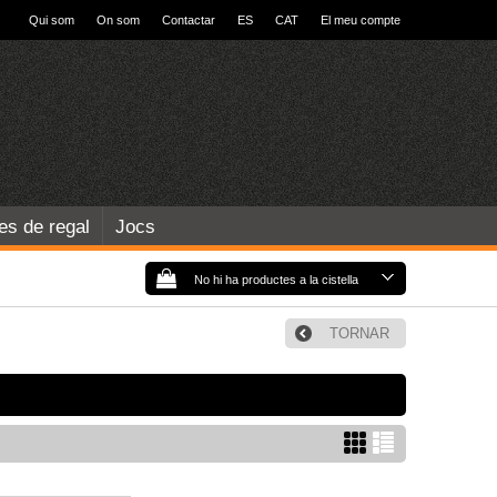
Qui som
On som
Contactar
ES
CAT
El meu compte
les de regal
Jocs
No hi ha productes a la cistella
TORNAR