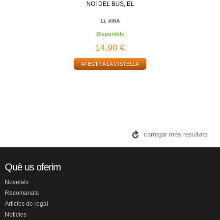
NOI DEL BUS, EL
LI, AINA
Disponible
14,90 €
AFEGIR A LA CISTELLA
carregar més resultats
Què us oferim
Novetats
Recomanats
Articles de regal
Noticies