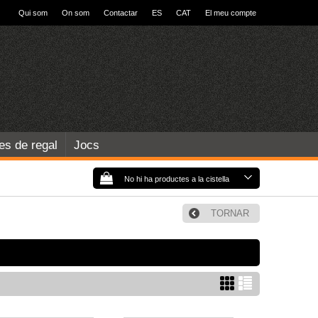
Qui som
On som
Contactar
ES
CAT
El meu compte
les de regal
Jocs
No hi ha productes a la cistella
TORNAR