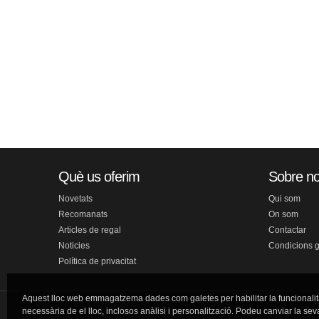
Què us oferim
Sobre no
Novetats
Qui som
Recomanats
On som
Articles de regal
Contactar
Noticies
Condicions 
Política de privacitat
Aquest lloc web emmagatzema dades com galetes per habilitar la funcionalit
necessària de el lloc, inclosos anàlisi i personalització. Podeu canviar la sev