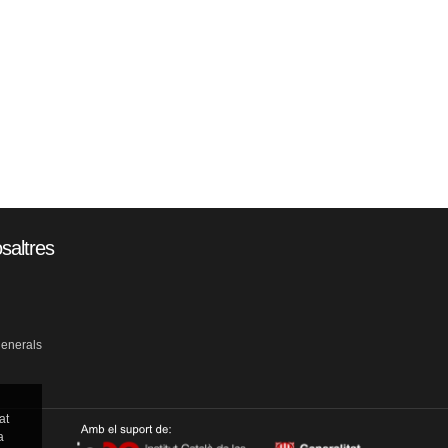
saltres
generals
at
a