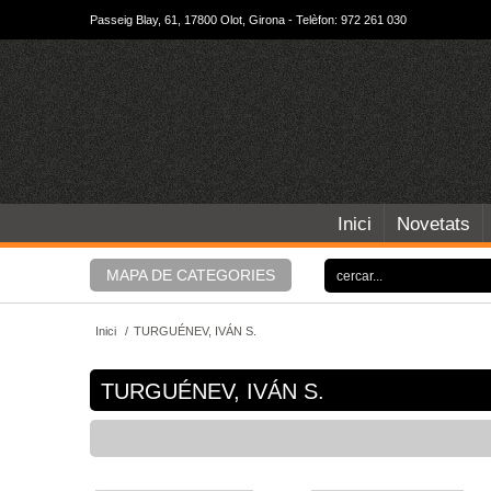
Passeig Blay, 61, 17800 Olot, Girona - Telèfon: 972 261 030
Inici
Novetats
MAPA DE CATEGORIES
Inici
/
TURGUÉNEV, IVÁN S.
TURGUÉNEV, IVÁN S.