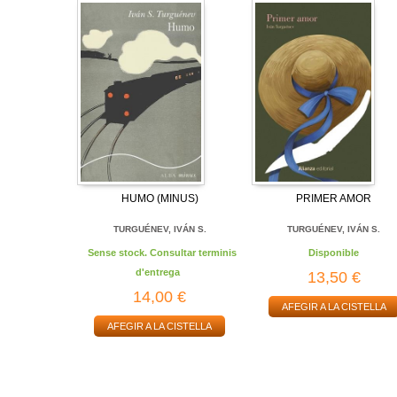
HUMO (MINUS)
PRIMER AMOR
TURGUÉNEV, IVÁN S.
TURGUÉNEV, IVÁN S.
Sense stock. Consultar terminis
Disponible
d'entrega
13,50 €
14,00 €
AFEGIR A LA CISTELLA
AFEGIR A LA CISTELLA