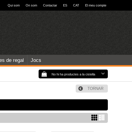
Qui som
On som
Contactar
ES
CAT
El meu compte
les de regal
Jocs
No hi ha productes a la cistella
TORNAR