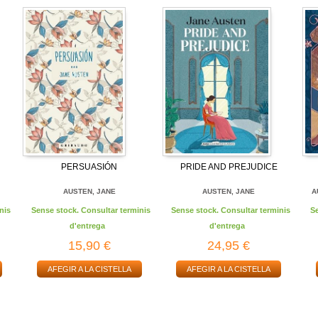
PERSUASIÓN
PRIDE AND PREJUDICE
AUSTEN, JANE
AUSTEN, JANE
A
nis
Sense stock. Consultar terminis
Sense stock. Consultar terminis
S
d'entrega
d'entrega
15,90 €
24,95 €
AFEGIR A LA CISTELLA
AFEGIR A LA CISTELLA