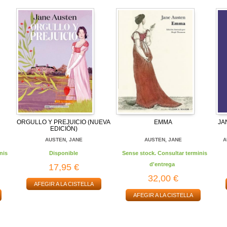
ORGULLO Y PREJUICIO (NUEVA
EMMA
JA
EDICIÓN)
AUSTEN, JANE
AUSTEN, JANE
A
nis
Disponible
Sense stock. Consultar terminis
d'entrega
17,95 €
32,00 €
AFEGIR A LA CISTELLA
AFEGIR A LA CISTELLA