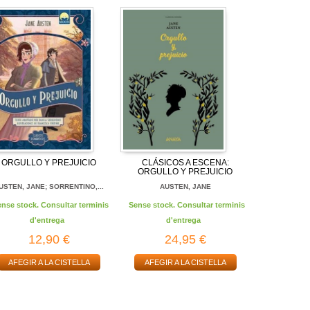
ORGULLO Y PREJUICIO
CLÁSICOS A ESCENA:
ORGULLO Y PREJUICIO
USTEN, JANE; SORRENTINO,...
AUSTEN, JANE
ense stock. Consultar terminis
Sense stock. Consultar terminis
d'entrega
d'entrega
12,90 €
24,95 €
AFEGIR A LA CISTELLA
AFEGIR A LA CISTELLA