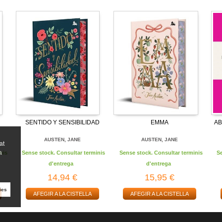
SENTIDO Y SENSIBILIDAD
EMMA
AB
AUSTEN, JANE
AUSTEN, JANE
at
a
nis
Sense stock. Consultar terminis
Sense stock. Consultar terminis
S
d'entrega
d'entrega
14,94 €
15,95 €
ies
AFEGIR A LA CISTELLA
AFEGIR A LA CISTELLA