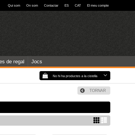
Qui som
On som
Contactar
ES
CAT
El meu compte
les de regal
Jocs
No hi ha productes a la cistella
TORNAR