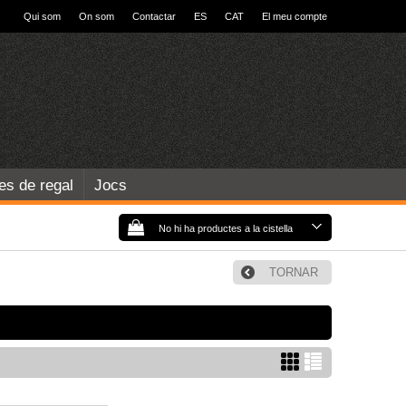
Qui som
On som
Contactar
ES
CAT
El meu compte
les de regal
Jocs
No hi ha productes a la cistella
TORNAR