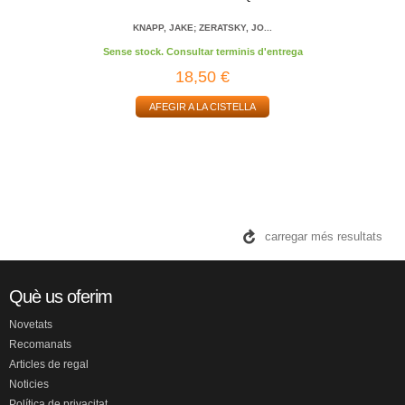
KNAPP, JAKE; ZERATSKY, JO...
Sense stock. Consultar terminis d'entrega
18,50 €
AFEGIR A LA CISTELLA
carregar més resultats
Què us oferim
Novetats
Recomanats
Articles de regal
Noticies
Política de privacitat