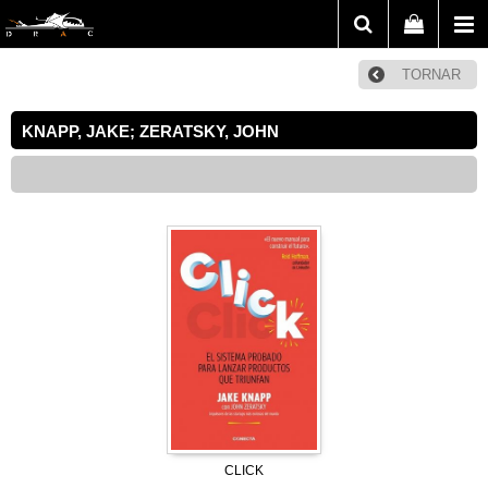
TORNAR
KNAPP, JAKE; ZERATSKY, JOHN
CLICK