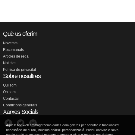
Què us oferim
Novetats
Recomanats
Articles de regal
Noticies
Política de privacitat
Sobre nosaltres
Qui som
On som
Contactar
Condicions generals
Xarxes Socials
Aquest lloc web emmagatzema dades com galetes per habilitar la funcionalitat
necessària de el lloc, inclosos anàlisi i personalització. Podeu canviar la seva
configuració en qualsevol moment o acceptar els paràmetres per defecte.