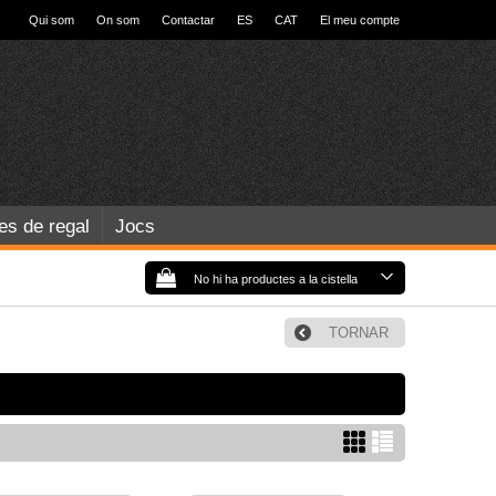
Qui som
On som
Contactar
ES
CAT
El meu compte
les de regal
Jocs
No hi ha productes a la cistella
TORNAR