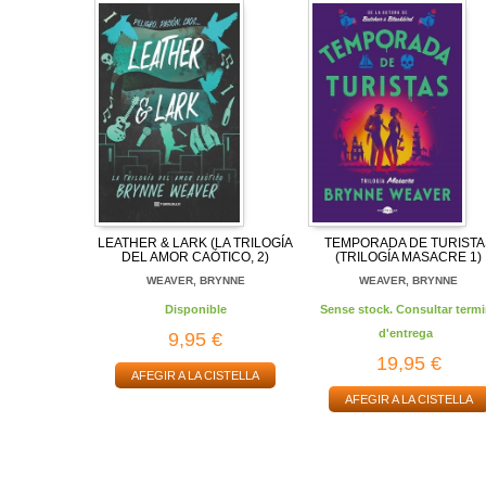
LEATHER & LARK (LA TRILOGÍA
TEMPORADA DE TURISTA
DEL AMOR CAÓTICO, 2)
(TRILOGÍA MASACRE 1)
WEAVER, BRYNNE
WEAVER, BRYNNE
Disponible
Sense stock. Consultar termi
d'entrega
9,95 €
19,95 €
AFEGIR A LA CISTELLA
AFEGIR A LA CISTELLA