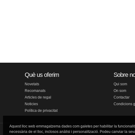
Què us oferim
Sobre no
Novetats
Qui som
Recomanats
On som
Articles de regal
Contactar
Noticies
Condicions 
Política de privacitat
Aquest lloc web emmagatzema dades com galetes per habilitar la funcionalit
necessària de el lloc, inclosos anàlisi i personalització. Podeu canviar la sev