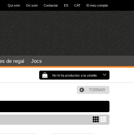
Qui som
On som
Contactar
ES
CAT
El meu compte
les de regal
Jocs
No hi ha productes a la cistella
TORNAR