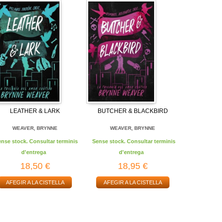
LEATHER & LARK
BUTCHER & BLACKBIRD
WEAVER, BRYNNE
WEAVER, BRYNNE
ense stock. Consultar terminis
Sense stock. Consultar terminis
d'entrega
d'entrega
18,50 €
18,95 €
AFEGIR A LA CISTELLA
AFEGIR A LA CISTELLA