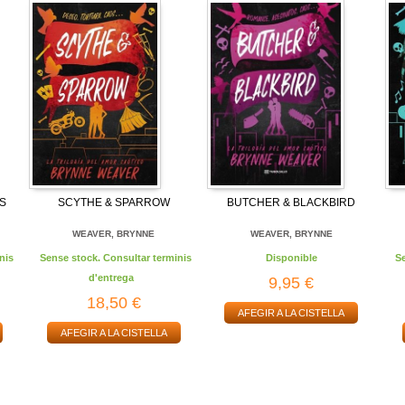
S
SCYTHE & SPARROW
BUTCHER & BLACKBIRD
WEAVER, BRYNNE
WEAVER, BRYNNE
nis
Sense stock. Consultar terminis
Disponible
S
d'entrega
9,95 €
18,50 €
AFEGIR A LA CISTELLA
AFEGIR A LA CISTELLA