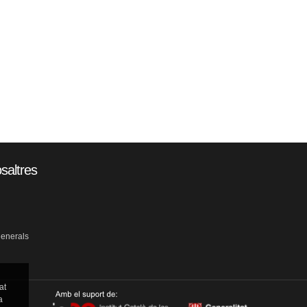
saltres
generals
at
a