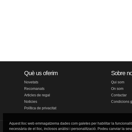
Què us oferim
Sobre no
Novetats
Qui som
Recomanats
On som
Articles de regal
Contactar
Noticies
Condicions 
Política de privacitat
Aquest lloc web emmagatzema dades com galetes per habilitar la funcionalit
necessària de el lloc, inclosos anàlisi i personalització. Podeu canviar la sev