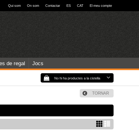
Qui som
On som
Contactar
ES
CAT
El meu compte
les de regal
Jocs
No hi ha productes a la cistella
TORNAR