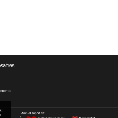
saltres
generals
at
a