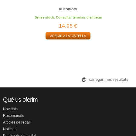
KUROIMORI
Sense stock. Consultar terminis d'entrega
14,96 €
AFEGIR A LA CISTELLA
carregar més resultats
Què us oferim
Novetats
Recomanats
Articles de regal
Noticies
Política de privacitat