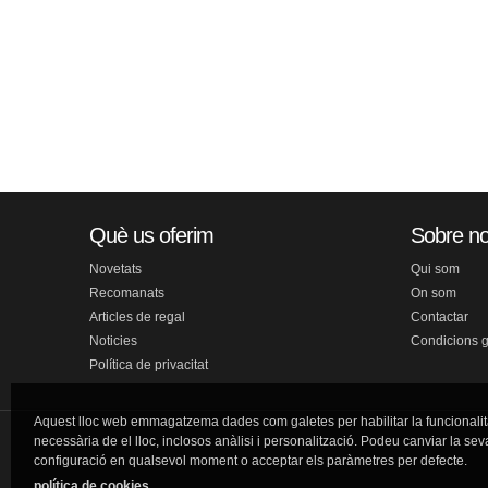
Què us oferim
Sobre no
Novetats
Qui som
Recomanats
On som
Articles de regal
Contactar
Noticies
Condicions 
Política de privacitat
Aquest lloc web emmagatzema dades com galetes per habilitar la funcionalit
necessària de el lloc, inclosos anàlisi i personalització. Podeu canviar la sev
configuració en qualsevol moment o acceptar els paràmetres per defecte.
política de cookies