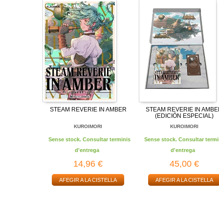
STEAM REVERIE IN AMBER
STEAM REVERIE IN AMB
(EDICIÓN ESPECIAL)
KUROIMORI
KUROIMORI
Sense stock. Consultar terminis
Sense stock. Consultar termi
d'entrega
d'entrega
14,96 €
45,00 €
AFEGIR A LA CISTELLA
AFEGIR A LA CISTELLA