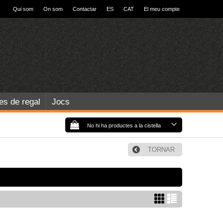
Qui som
On som
Contactar
ES
CAT
El meu compte
les de regal
Jocs
No hi ha productes a la cistella
TORNAR