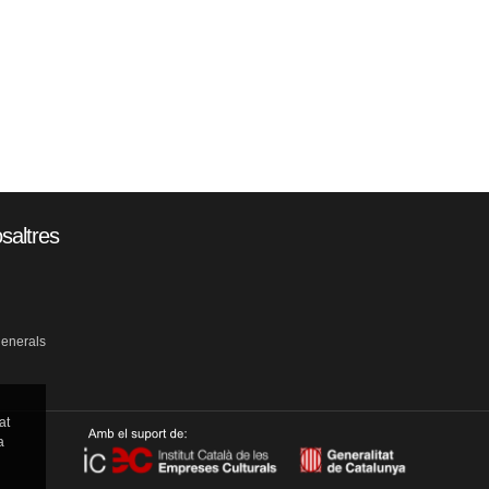
saltres
generals
at
a