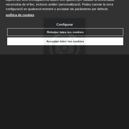
necessària de el lloc, inclosos anàlisi i personalització. Podeu canviar la seva
configuració en qualsevol moment o acceptar els paràmetres per defecte.
política de cookies
Configurar
Rebutjar totes les cookies
Acceptar totes les cookies
VIAJERAS INTREPIDAS Y AVENTURERAS
MORATO, CRISTINA
Sense stock. Consultar terminis d'entrega
5,50 €
AFEGIR A LA CISTELLA