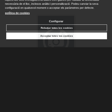
necessària de el lloc, inclosos anàlisi i personalització. Podeu canviar la seva
configuració en qualsevol moment o acceptar els paràmetres per defecte.
política de cookies
Configurar
Rebutjar totes les cookies
Acceptar totes les cookies
PARAISO DE LOS MORTALES, EL
MATEO DIEZ, LUIS
Sense stock. Consultar terminis d'entrega
7,51 €
AFEGIR A LA CISTELLA