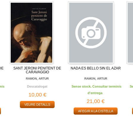
DE
SANT JERONI PENITENT DE
NADA ES BELLO SIN EL AZAR
CARAVAGGIO
RAMON, ARTUR
RAMON, ARTUR
nis
Descatalogat
Sense stock. Consultar terminis
S
d'entrega
10,00 €
21,00 €
VEURE DETALLS
AFEGIR A LA CISTELLA