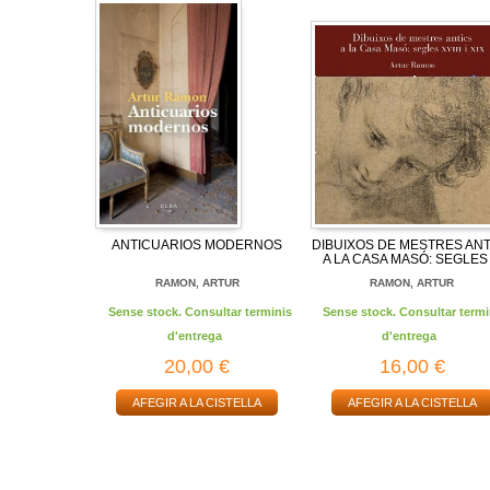
ANTICUARIOS MODERNOS
DIBUIXOS DE MESTRES ANT
A LA CASA MASÓ: SEGLES .
RAMON, ARTUR
RAMON, ARTUR
Sense stock. Consultar terminis
Sense stock. Consultar termi
d'entrega
d'entrega
20,00 €
16,00 €
AFEGIR A LA CISTELLA
AFEGIR A LA CISTELLA