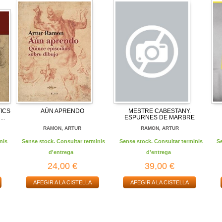
ICS
AÚN APRENDO
MESTRE CABESTANY.
..
ESPURNES DE MARBRE
RAMON, ARTUR
RAMON, ARTUR
nis
Sense stock. Consultar terminis
Sense stock. Consultar terminis
S
d'entrega
d'entrega
24,00 €
39,00 €
AFEGIR A LA CISTELLA
AFEGIR A LA CISTELLA