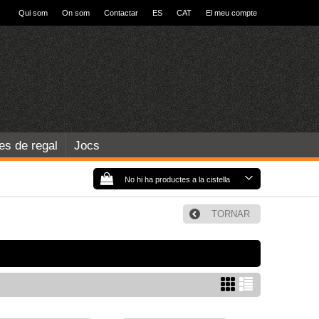
Qui som
On som
Contactar
ES
CAT
El meu compte
les de regal
Jocs
No hi ha productes a la cistella
TORNAR