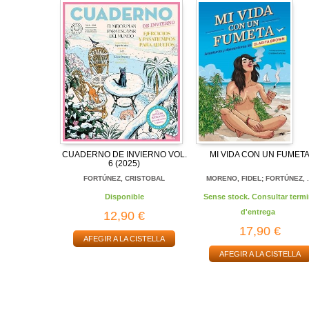
CUADERNO DE INVIERNO VOL.
MI VIDA CON UN FUMET
6 (2025)
FORTÚNEZ, CRISTOBAL
MORENO, FIDEL; FORTÚNEZ, .
Disponible
Sense stock. Consultar termi
d'entrega
12,90 €
17,90 €
AFEGIR A LA CISTELLA
AFEGIR A LA CISTELLA