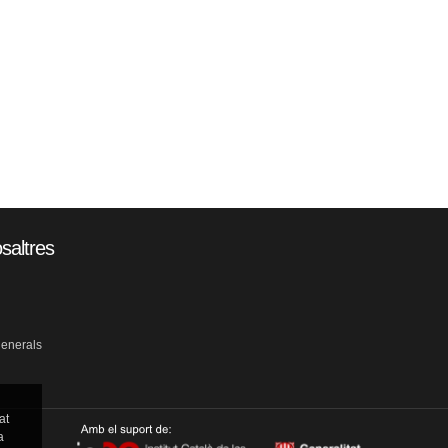
saltres
generals
at
a