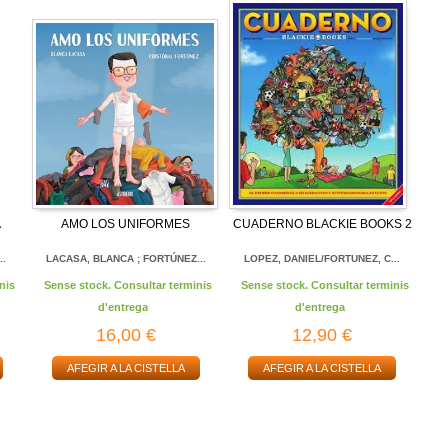
A
AMO LOS UNIFORMES
CUADERNO BLACKIE BOOKS 2
..
LACASA, BLANCA ; FORTÚNEZ...
LOPEZ, DANIEL/FORTUNEZ, C...
nis
Sense stock. Consultar terminis
Sense stock. Consultar terminis
d'entrega
d'entrega
16,00 €
12,90 €
AFEGIR A LA CISTELLA
AFEGIR A LA CISTELLA