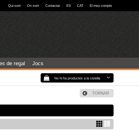
Qui som
On som
Contactar
ES
CAT
El meu compte
les de regal
Jocs
No hi ha productes a la cistella
TORNAR