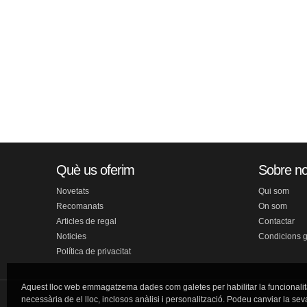
Què us oferim
Sobre no
Novetats
Qui som
Recomanats
On som
Articles de regal
Contactar
Noticies
Condicions 
Política de privacitat
Aquest lloc web emmagatzema dades com galetes per habilitar la funcionalit
necessària de el lloc, inclosos anàlisi i personalització. Podeu canviar la sev