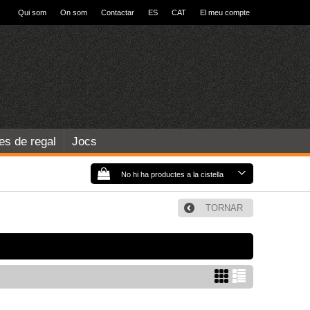
Qui som
On som
Contactar
ES
CAT
El meu compte
les de regal
Jocs
No hi ha productes a la cistella
TORNAR