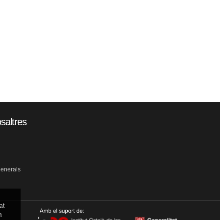
saltres
generals
at
a