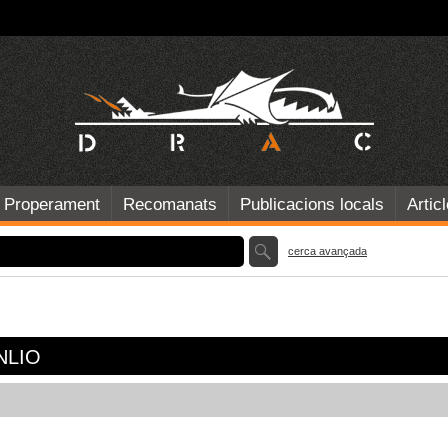
Properament
Recomanats
Publicacions locals
Artic
cerca avançada
NLIO