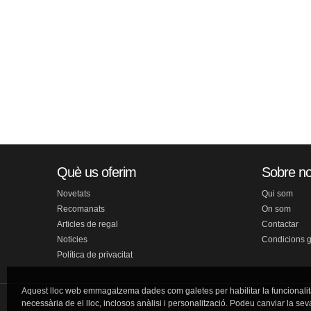
Què us oferim
Sobre no
Novetats
Qui som
Recomanats
On som
Articles de regal
Contactar
Noticies
Condicions 
Política de privacitat
Aquest lloc web emmagatzema dades com galetes per habilitar la funcionalit
necessària de el lloc, inclosos anàlisi i personalització. Podeu canviar la sev