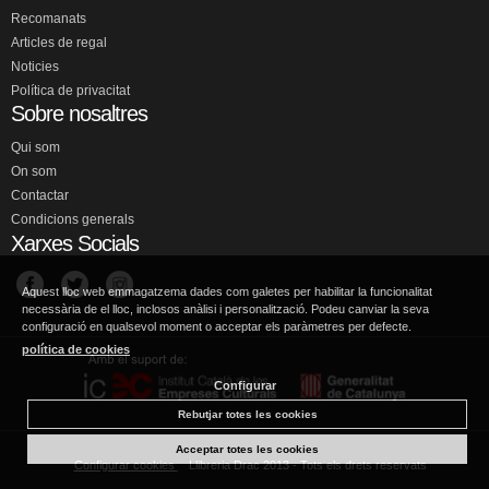
Recomanats
Articles de regal
Noticies
Política de privacitat
Sobre nosaltres
Qui som
On som
Contactar
Condicions generals
Xarxes Socials
Aquest lloc web emmagatzema dades com galetes per habilitar la funcionalitat
necessària de el lloc, inclosos anàlisi i personalització. Podeu canviar la seva
configuració en qualsevol moment o acceptar els paràmetres per defecte.
política de cookies
Configurar
Rebutjar totes les cookies
Acceptar totes les cookies
Configurar cookies
Llibreria Drac 2013 - Tots els drets reservats