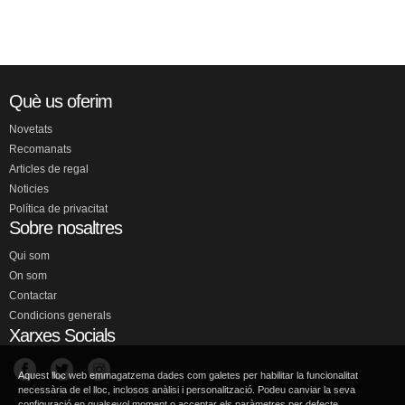
Què us oferim
Novetats
Recomanats
Articles de regal
Noticies
Política de privacitat
Sobre nosaltres
Qui som
On som
Contactar
Condicions generals
Xarxes Socials
Aquest lloc web emmagatzema dades com galetes per habilitar la funcionalitat
necessària de el lloc, inclosos anàlisi i personalització. Podeu canviar la seva
configuració en qualsevol moment o acceptar els paràmetres per defecte.