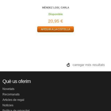
MÉNDEZ LOSI, CARLA
Disponible
20,95 €
AFEGIR A LA CISTELLA
carregar més resultats
Què us oferim
Novetats
Recomanats
Articles de regal
Noticies
Política de privacitat