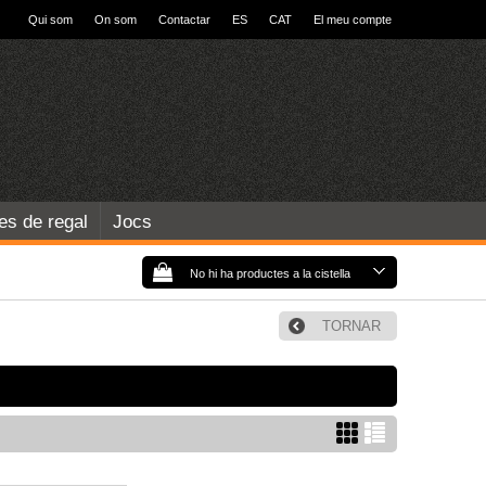
Qui som
On som
Contactar
ES
CAT
El meu compte
les de regal
Jocs
No hi ha productes a la cistella
TORNAR