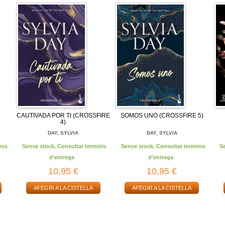
CAUTIVADA POR TI (CROSSFIRE
SOMOS UNO (CROSSFIRE 5)
4)
DAY, SYLVIA
DAY, SYLVIA
nis
Sense stock. Consultar terminis
Sense stock. Consultar terminis
S
d'entrega
d'entrega
10,95 €
10,95 €
AFEGIR A LA CISTELLA
AFEGIR A LA CISTELLA