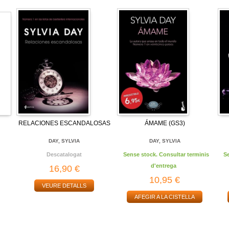
RELACIONES ESCANDALOSAS
ÁMAME (GS3)
DAY, SYLVIA
DAY, SYLVIA
Descatalogat
Sense stock. Consultar terminis
S
d'entrega
16,90 €
10,95 €
VEURE DETALLS
AFEGIR A LA CISTELLA