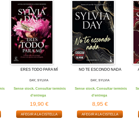
E
ERES TODO PARA MÍ
NO TE ESCONDO NADA
DAY, SYLVIA
DAY, SYLVIA
nis
Sense stock. Consultar terminis
Sense stock. Consultar terminis
S
d'entrega
d'entrega
19,90 €
8,95 €
AFEGIR A LA CISTELLA
AFEGIR A LA CISTELLA