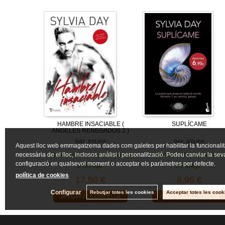
HAMBRE INSACIABLE (
SUPLÍCAME
ANGELES RENEGADOS 2 )
DAY, SYLVIA
DAY, SYLVIA
Aquest lloc web emmagatzema dades com galetes per habilitar la funcionalit
necessària de el lloc, inclosos anàlisi i personalització. Podeu canviar la sev
Sense stock. Consultar terminis
Sense stock. Consultar termi
configuració en qualsevol moment o acceptar els paràmetres per defecte.
d'entrega
d'entrega
política de cookies
17,50 €
6,95 €
Configurar
Rebutjar totes les cookies
Acceptar totes les cook
AFEGIR A LA CISTELLA
AFEGIR A LA CISTELLA