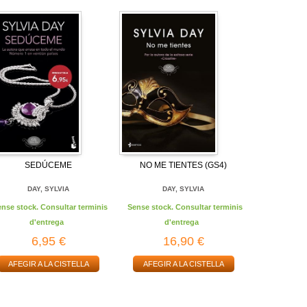
SEDÚCEME
NO ME TIENTES (GS4)
DAY, SYLVIA
DAY, SYLVIA
ense stock. Consultar terminis
Sense stock. Consultar terminis
d'entrega
d'entrega
6,95 €
16,90 €
AFEGIR A LA CISTELLA
AFEGIR A LA CISTELLA