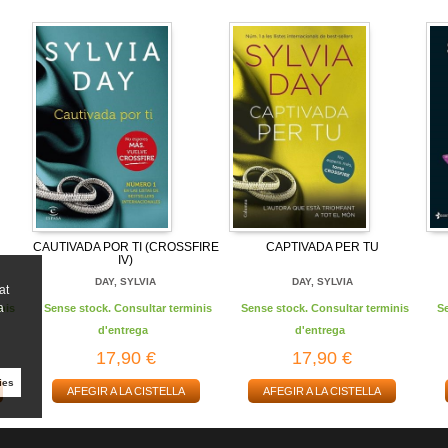
CAUTIVADA POR TI (CROSSFIRE
CAPTIVADA PER TU
IV)
DAY, SYLVIA
DAY, SYLVIA
at
a
nis
Sense stock. Consultar terminis
Sense stock. Consultar terminis
S
d'entrega
d'entrega
17,90 €
17,90 €
ies
AFEGIR A LA CISTELLA
AFEGIR A LA CISTELLA