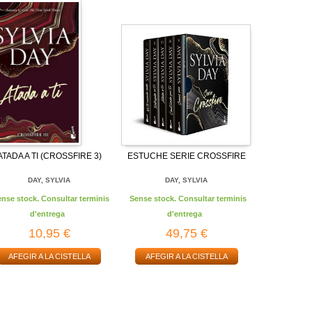
ATADA A TI (CROSSFIRE 3)
ESTUCHE SERIE CROSSFIRE
DAY, SYLVIA
DAY, SYLVIA
ense stock. Consultar terminis
Sense stock. Consultar terminis
d'entrega
d'entrega
10,95 €
49,75 €
AFEGIR A LA CISTELLA
AFEGIR A LA CISTELLA