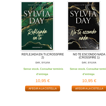
REFLEJADA EN TI (CROSSFIRE
NO TE ESCONDO NADA
2)
(CROSSFIRE 1)
DAY, SYLVIA
DAY, SYLVIA
Sense stock. Consultar terminis
Sense stock. Consultar termi
d'entrega
d'entrega
10,95 €
10,95 €
AFEGIR A LA CISTELLA
AFEGIR A LA CISTELLA