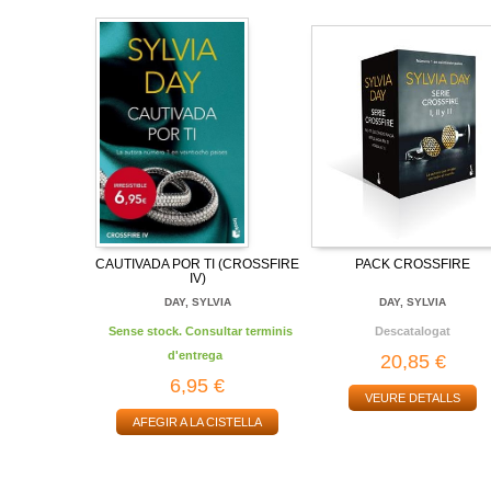
CAUTIVADA POR TI (CROSSFIRE
PACK CROSSFIRE
IV)
DAY, SYLVIA
DAY, SYLVIA
Sense stock. Consultar terminis
Descatalogat
d'entrega
20,85 €
6,95 €
VEURE DETALLS
AFEGIR A LA CISTELLA