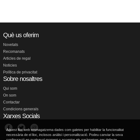
Què us oferim
Novetats
Recomanats
Articles de regal
Noticies
Política de privacitat
Sobre nosaltres
Qui som
On som
Contactar
Condicions generals
Xarxes Socials
Aquest lloc web emmagatzema dades com galetes per habilitar la funcionalitat
necessària de el lloc, inclosos anàlisi i personalització. Podeu canviar la seva
configuració en qualsevol moment o acceptar els paràmetres per defecte.