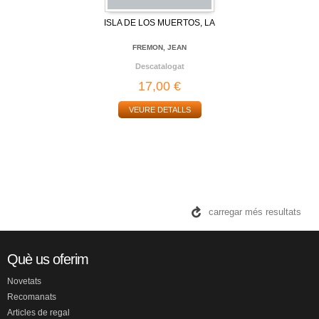
ISLA DE LOS MUERTOS, LA
FREMON, JEAN
Descatalogat
17,00 €
VEURE DETALLS
carregar més resultats
Què us oferim
Novetats
Recomanats
Articles de regal