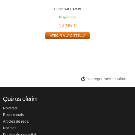
LI, DR. WILLIAM W.
Disponible
12,95 €
AFEGIR A LA CISTELLA
carregar més resultats
Què us oferim
Novetats
Recomanats
Articles de regal
Noticies
Política de privacitat